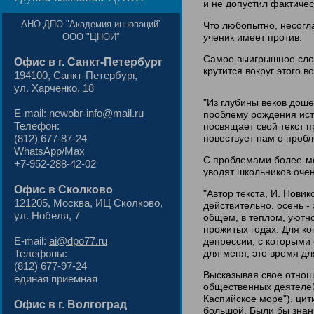
и не допустил фактичес
АНО ДПО "Академия инноваций"
Что любопытно, несогла
ученик имеет против.
ООО "ЦНОИ"
Самое выигрышное слов
Офис в г. Санкт-Петербург
крутится вокруг этого 
194100, Санкт-Петербург,
ул. Харченко, 18
"Из глубины веков дош
E-mail:
newobr-info@mail.ru
проблему рождения исти
Телефон:
посвящает свой текст п
повествует нам о пробл
(812) 677-87-24
WhatsApp/Max
С проблемами более-ме
+7-952-288-42-02
уводят школьников очен
Офис в Сколково
"Автор текста, И. Новик
121205, Москва, ИЦ Сколково,
действительно, осень - 
ул. Нобеля, 7
общем, в теплом, уютн
прожитых годах. Для ко
E-mail:
ai@dpo77.ru
депрессии, с которыми 
для меня, это время дл
Телефоны:
(812) 677-97-24
Высказывая свое отнош
единая приемная
общественных деятелей
Каспийское море"), цит
Офис в г. Волгоград
большой. Были бы знан