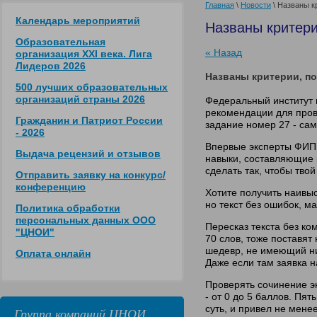
Главная
\
Новости
\ Названы к
Календарь мероприятий
Названы критери
Образовательная
« Назад
организация XXI века. Лига
Лидеров 2026
Названы критерии, по
500 лучших образовательных
организаций страны 2026
Федеральный институт 
рекомендации для прове
Гражданин и Патриот России
задание номер 27 - сам
- 2026
Впервые эксперты ФИПИ 
Выдача рецензий и отзывов
навыки, составляющие 
сделать так, чтобы тво
Отправить заявку на конкурс/
конференцию
Хотите получить наивы
но текст без ошибок, м
Политика обработки
персональных данных ООО
Пересказ текста без ко
"ЦНОИ"
70 слов, тоже поставят
шедевр, не имеющий ник
Оплата онлайн
Даже если там заявка 
Проверять сочинение эк
- от 0 до 5 баллов. Пят
суть, и привел не мене
Группа компаний ЦНОИ