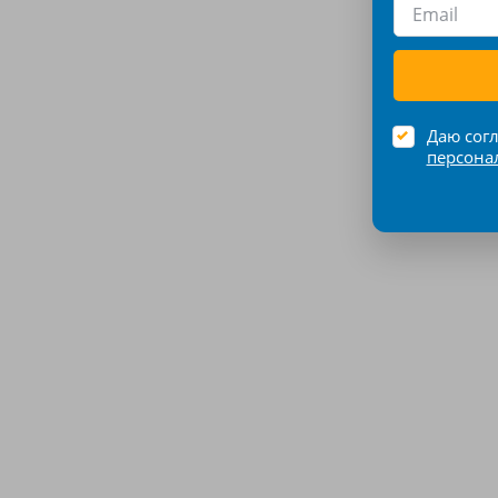
Даю сог
персона